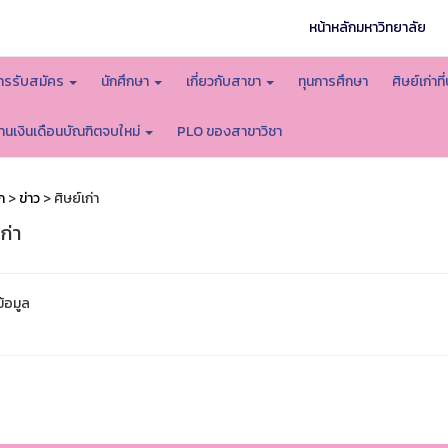
หน้าหลักมหาวิทยาลัย
ารรับสมัคร
นักศึกษา
เกี่ยวกับสาขา
ทุนการศึกษา
ศิษย์เก่า
านเงินเดือนบัณฑิตจบใหม่
PLO ของสาขาวิชา
ก
>
ข่าว
> ศิษย์เก่า
ก่า
ข้อมูล