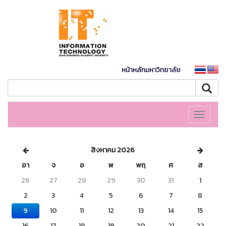
หน้าหลักมหาวิทยาลัย
Toggle
navigati
สิงหาคม 2026
อา
จ
อ
พ
พฤ
ศ
ส
26
27
28
29
30
31
1
2
3
4
5
6
7
8
9
10
11
12
13
14
15
16
17
18
19
20
21
22